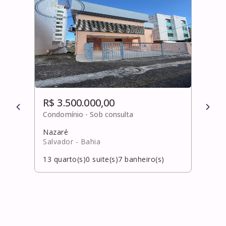
R$ 3.500.000,00
R$ 
Condomínio -
Sob consulta
Cond
Nazaré
Cent
Salvador
- Bahia
Laur
13
quarto(s)
0
suite(s)
7
banheiro(s)
5
qua